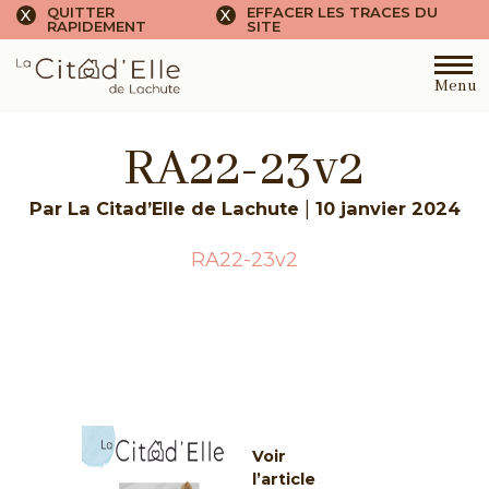
QUITTER
EFFACER LES TRACES DU
X
X
RAPIDEMENT
SITE
Menu
RA22-23v2
|
Par La Citad’Elle de Lachute
10 janvier 2024
RA22-23v2
Voir
l’article