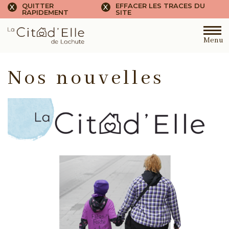
QUITTER
EFFACER LES TRACES DU
X
X
RAPIDEMENT
SITE
Menu
N
o
s
n
o
u
v
e
l
l
e
s