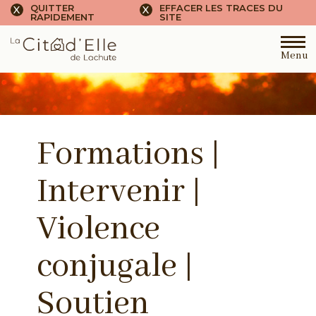
QUITTER
EFFACER LES TRACES DU
X
X
RAPIDEMENT
SITE
Menu
Formations |
Intervenir |
Violence
conjugale |
Soutien