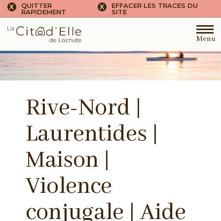
QUITTER
EFFACER LES TRACES DU
X
X
RAPIDEMENT
SITE
Menu
Rive-Nord |
Laurentides |
Maison |
Violence
conjugale | Aide