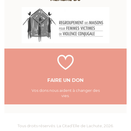
FAIRE UN DON
Vos dons nous aident à changer des
vies.
Tous droits réservés.
La Citad’Elle de Lachute
, 2026.