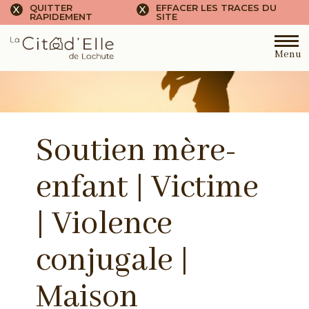
QUITTER
EFFACER LES TRACES DU
X
X
RAPIDEMENT
SITE
Menu
Soutien mère-
enfant | Victime
| Violence
conjugale |
Maison