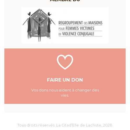
FAIRE UN DON
Vos dons nous aident à changer des
vies.
Tous droits réservés.
La Citad’Elle de Lachute
, 2026.