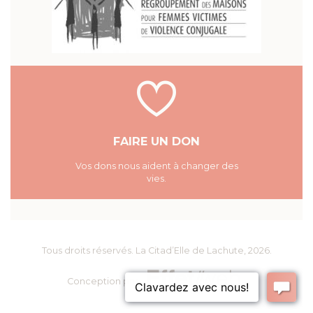
FAIRE UN DON
Vos dons nous aident à changer des
vies.
Tous droits réservés.
La Citad’Elle de Lachute
, 2026.
Conception par