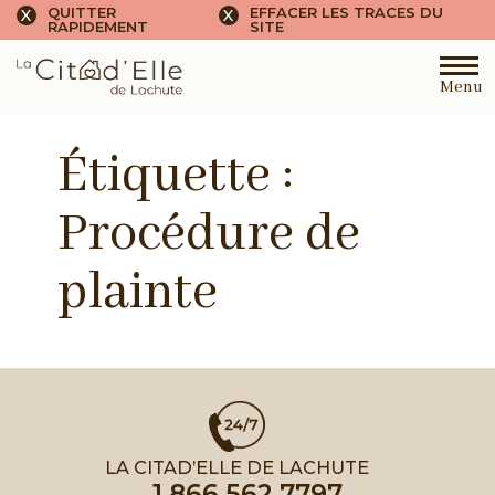
QUITTER
EFFACER LES TRACES DU
X
X
RAPIDEMENT
SITE
Menu
Étiquette :
Procédure de
plainte
LA CITAD’ELLE DE LACHUTE
1 866 562.7797