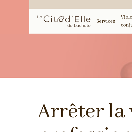
Viol
Services
conj
Arrêter la