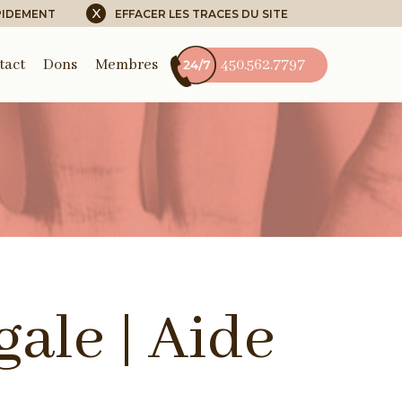
X
PIDEMENT
EFFACER LES TRACES DU SITE
tact
Dons
Membres
450.562.7797
gale | Aide