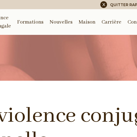
X
QUITTER RA
ence
Formations
Nouvelles
Maison
Carrière
Con
ugale
 violence conju