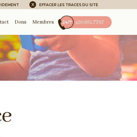
X
PIDEMENT
EFFACER LES TRACES DU SITE
tact
Dons
Membres
450.562.7797
ce