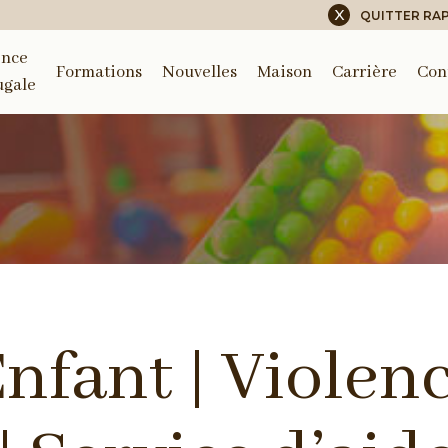
X
QUITTER RA
ence
Formations
Nouvelles
Maison
Carrière
Con
ugale
nfant | Violen