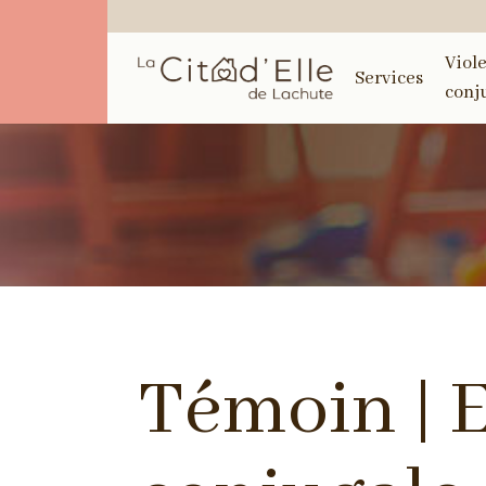
Viol
Services
conj
Témoin | E